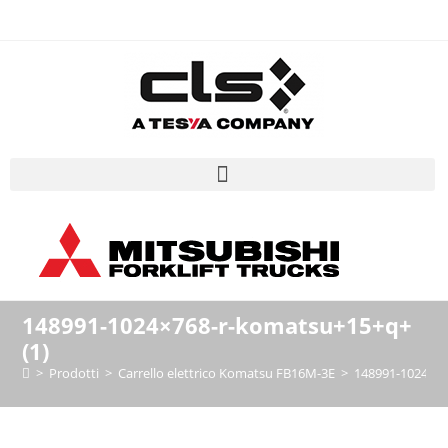
148991-1024×768-r-komatsu+15+q+
(1)
>
Prodotti
>
Carrello elettrico Komatsu FB16M-3E
>
148991-1024×76