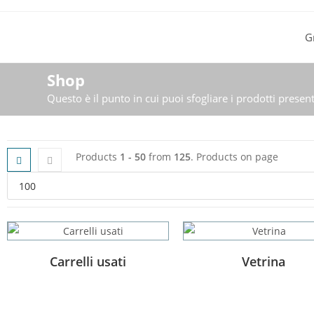
G
Shop
Questo è il punto in cui puoi sfogliare i prodotti presen
Products
1 - 50
from
125
. Products on page
Carrelli usati
Vetrina