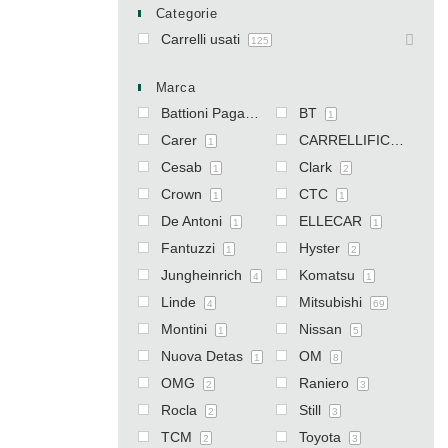
Categorie
Carrelli usati
125
Marca
Battioni Pagani
BT
1
1
Carer
CARRELLIFICIO VICENTINO
1
Cesab
Clark
1
2
Crown
CTC
1
1
De Antoni
ELLECAR
1
1
Fantuzzi
Hyster
1
2
Jungheinrich
Komatsu
4
1
Linde
Mitsubishi
4
69
Montini
Nissan
1
5
Nuova Detas
OM
1
8
OMG
Raniero
2
3
Rocla
Still
2
3
TCM
Toyota
2
3