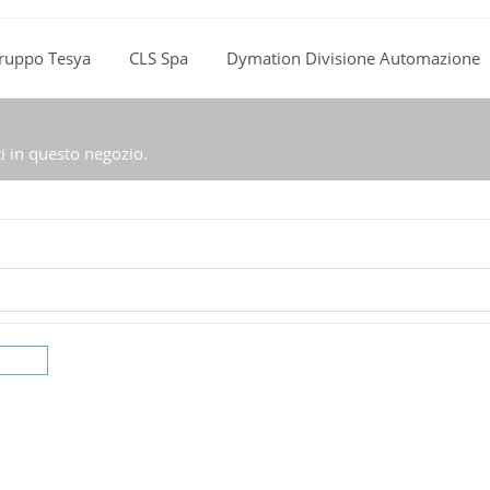
ruppo Tesya
CLS Spa
Dymation Divisione Automazione
ti in questo negozio.