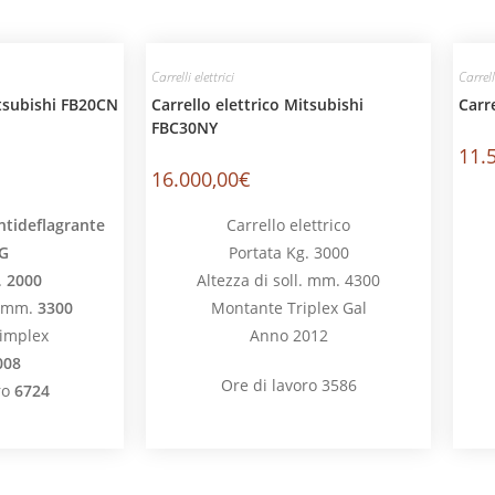
Carrelli elettrici
Carrell
itsubishi FB20CN
Carrello elettrico Mitsubishi
Carr
FBC30NY
11.
16.000,00
€
ntideflagrante
Carrello elettrico
3G
Portata Kg. 3000
.
2000
Altezza di soll. mm. 4300
. mm.
3300
Montante Triplex Gal
implex
Anno 2012
008
Ore di lavoro 3586
ro
6724