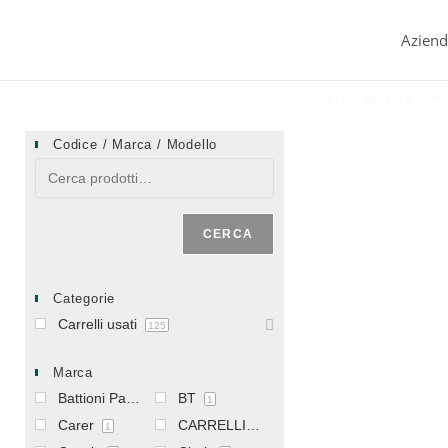
Aziend
Home
>
Carrelli usati
>
Carrelli elettrici
>
Carrello elettrico Ko
Codice / Marca / Modello
CERCA
Categorie
Carrelli usati
125
Marca
Battioni Pagani
BT
1
1
Carer
CARRELLIFICIO VICENTINO
1
1