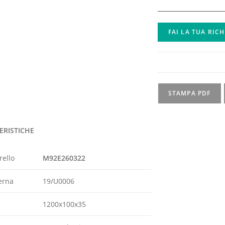
FAI LA TUA RIC
STAMPA PDF
ERISTICHE
rello
M92E260322
erna
19/U0006
1200x100x35