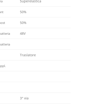
Superelastica
ra
50%
ant
50%
post
48V
batteria
atteria
Traslatore
uppl.
3° via