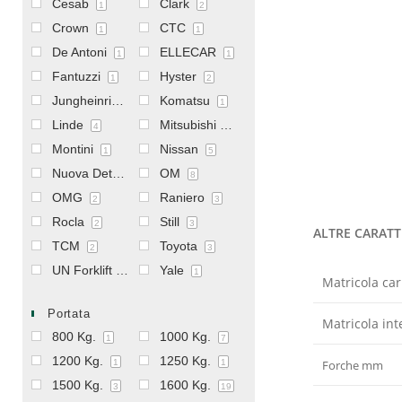
Cesab
Clark
1
2
Crown
CTC
1
1
De Antoni
ELLECAR
1
1
Fantuzzi
Hyster
1
2
Jungheinrich
Komatsu
4
1
Linde
Mitsubishi
4
69
Montini
Nissan
1
5
Nuova Detas
OM
1
8
OMG
Raniero
2
3
Rocla
Still
2
3
ALTRE CARATT
TCM
Toyota
2
3
UN Forklift
Yale
1
1
Matricola car
Portata
Matricola int
800 Kg.
1000 Kg.
1
7
1200 Kg.
1250 Kg.
Forche mm
1
1
1500 Kg.
1600 Kg.
3
19