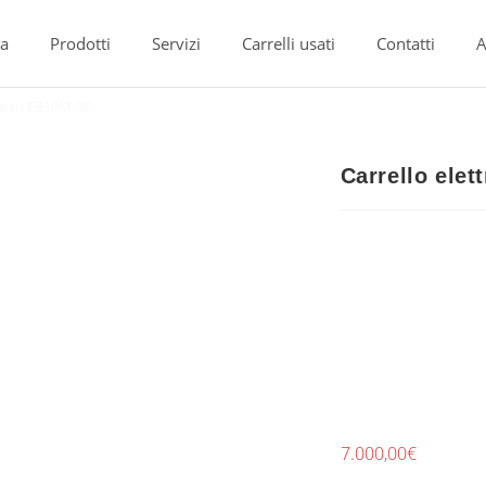
a
Prodotti
Servizi
Carrelli usati
Contatti
A
matsu FB16M-3E
Carrello ele
7.000,00
€