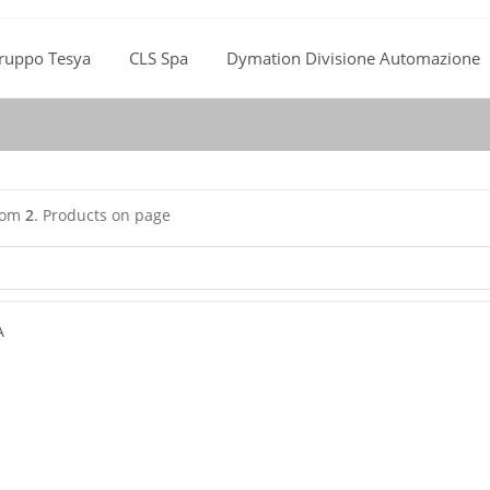
ruppo Tesya
CLS Spa
Dymation Divisione Automazione
rom
2
. Products on page