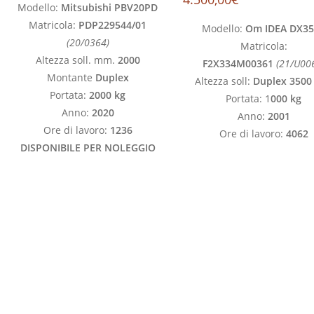
Modello:
Mitsubishi PBV20PD
Matricola:
PDP229544/01
Modello:
Om IDEA DX3
(20/0364)
Matricola:
Altezza soll. mm.
2000
F2X334M00361
(21/U00
Montante
Duplex
Altezza soll:
Duplex 350
Portata:
2000 kg
Portata: 1
000 kg
Anno:
2020
Anno:
2001
Ore di lavoro:
1236
Ore di lavoro:
4062
DISPONIBILE PER NOLEGGIO