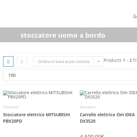
G
stoccatore uomo a bordo
Products
1 - 2
f
Ordina in base al più recente
Stoccatori
Stoccatori
Stoccatore elettrico MITSUBISHI
Carrello elettrico Om IDEA
PBV20PD
DX3520
4.500,00
€