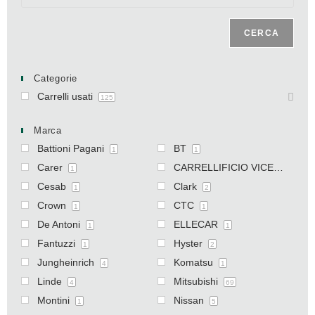
CERCA
Categorie
Carrelli usati
125
Marca
Battioni Pagani
BT
1
1
Carer
CARRELLIFICIO VICENTINO
1
Cesab
Clark
1
2
Crown
CTC
1
1
De Antoni
ELLECAR
1
1
Fantuzzi
Hyster
1
2
Jungheinrich
Komatsu
4
1
Linde
Mitsubishi
4
69
Montini
Nissan
1
5