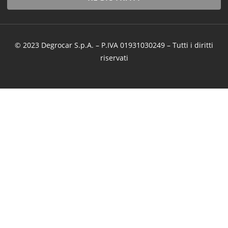
© 2023 Degrocar S.p.A. – P.IVA 01931030249 – Tutti i diritti
riservati