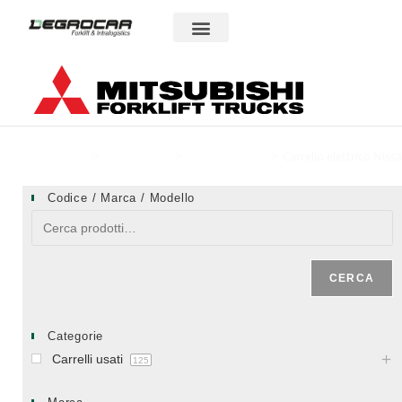
Carrelli usati
Area riservata
Home
>
Carrelli usati
>
Carrelli elettrici
>
Carrello elettrico Nis
Codice / Marca / Modello
CERCA
Categorie
Carrelli usati
125