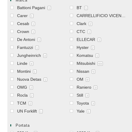
Marca
Battioni Pagani
BT
1
1
Carer
CARRELLIFICIO VICENTINO
1
Cesab
Clark
1
2
Crown
CTC
1
1
De Antoni
ELLECAR
1
1
Fantuzzi
Hyster
1
2
Jungheinrich
Komatsu
4
1
Linde
Mitsubishi
4
69
Montini
Nissan
1
5
Nuova Detas
OM
1
8
OMG
Raniero
2
3
Rocla
Still
2
3
TCM
Toyota
2
3
UN Forklift
Yale
1
1
Portata