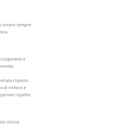
ono essere sempre
mica
accorgimenti e
erremoto
ortata rispetto
o di rinforzi e
periore rispetto
sto Unico);