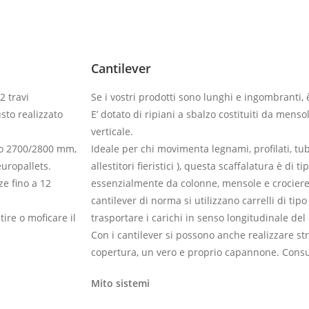
Cantilever
2 travi
Se i vostri prodotti sono lunghi e ingombranti, è
sto realizzato
E’ dotato di ripiani a sbalzo costituiti da men
verticale.
0 o 2700/2800 mm,
Ideale per chi movimenta legnami, profilati, tub
uropallets.
allestitori fieristici ), questa scaffalatura è di
ze fino a 12
essenzialmente da colonne, mensole e crociere 
cantilever di norma si utilizzano carrelli di tipo
ire o moficare il
trasportare i carichi in senso longitudinale del 
Con i cantilever si possono anche realizzare st
copertura, un vero e proprio capannone. Consul
Mito sistemi