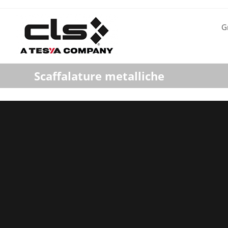
G
Scaffalature metalliche