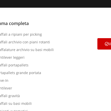
ma completa
ffali a ripiani per picking
ffali archivio con piani rotanti
V
affalature archivio su basi mobili
ntilever leggeri
affali portapallets
rtapallets grande portata
ive-In
ntilever
ffali gravità
affali su basi mobili