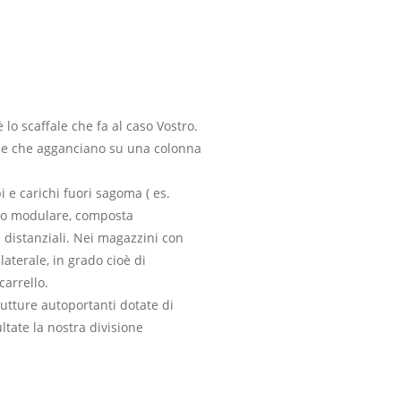
 lo scaffale che fa al caso Vostro.
sole che agganciano su una colonna
i e carichi fuori sagoma ( es.
 tipo modulare, composta
distanziali. Nei magazzini con
 laterale, in grado cioè di
carrello.
rutture autoportanti dotate di
tate la nostra divisione