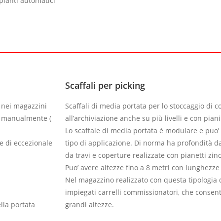
pianti automatici
Scaffali per picking
 nei magazzini
Scaffali di media portata per lo stoccaggio di c
re manualmente (
all’archiviazione anche su più livelli e con piani
Lo scaffale di media portata è modulare e puo’
 e di eccezionale
tipo di applicazione. Di norma ha profondità d
da travi e coperture realizzate con pianetti zinc
Puo’ avere altezze fino a 8 metri con lunghezze
Nel magazzino realizzato con questa tipologia 
impiegati carrelli commissionatori, che consen
ella portata
grandi altezze.