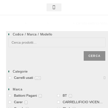
Carrelli usati
Area riservata
Home
>
Carrelli usati
>
Carrelli elettrici
>
Carrello elettrico Mit
Codice / Marca / Modello
CERCA
Categorie
Carrelli usati
125
Marca
Battioni Pagani
BT
1
1
Carer
CARRELLIFICIO VICENTINO
1