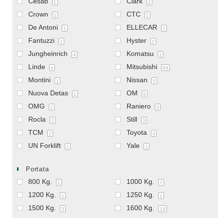
Cesab
Clark
1
2
Crown
CTC
1
1
De Antoni
ELLECAR
1
1
Fantuzzi
Hyster
1
2
Jungheinrich
Komatsu
4
1
Linde
Mitsubishi
4
69
Montini
Nissan
1
5
Nuova Detas
OM
1
8
OMG
Raniero
2
3
Rocla
Still
2
3
TCM
Toyota
2
3
UN Forklift
Yale
1
1
Portata
800 Kg.
1000 Kg.
1
7
1200 Kg.
1250 Kg.
1
1
1500 Kg.
1600 Kg.
3
19