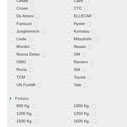
Cesab
Clark
1
2
Crown
CTC
1
1
De Antoni
ELLECAR
1
1
Fantuzzi
Hyster
1
2
Jungheinrich
Komatsu
4
1
Linde
Mitsubishi
4
69
Montini
Nissan
1
5
Nuova Detas
OM
1
8
OMG
Raniero
2
3
Rocla
Still
2
3
TCM
Toyota
2
3
UN Forklift
Yale
1
1
Portata
800 Kg.
1000 Kg.
1
7
1200 Kg.
1250 Kg.
1
1
1500 Kg.
1600 Kg.
3
19