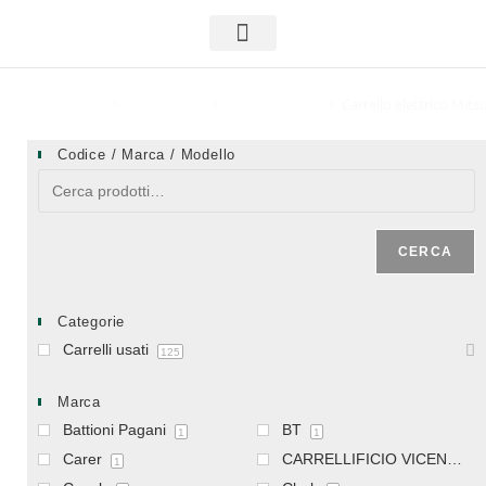
Carrelli usati
Area riservata
Home
>
Carrelli usati
>
Carrelli elettrici
>
Carrello elettrico Mit
Codice / Marca / Modello
CERCA
Categorie
Carrelli usati
125
Marca
Battioni Pagani
BT
1
1
Carer
CARRELLIFICIO VICENTINO
1