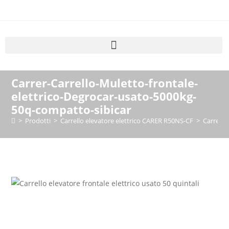
Carrer-Carrello-Muletto-frontale-
elettrico-Degrocar-usato-5000kg-
50q-compatto-sibicar
>
Prodotti
>
Carrello elevatore elettrico CARER R50NS-CF
>
Carrer-C