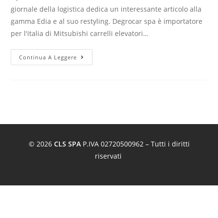
giornale della logistica dedica un interessante articolo alla
gamma Edia e al suo restyling. Degrocar spa è importatore
per l'italia di Mitsubishi carrelli elevatori…
Continua A Leggere
© 2026
CLS SPA
P.IVA 02720500962 – Tutti i diritti
riservati