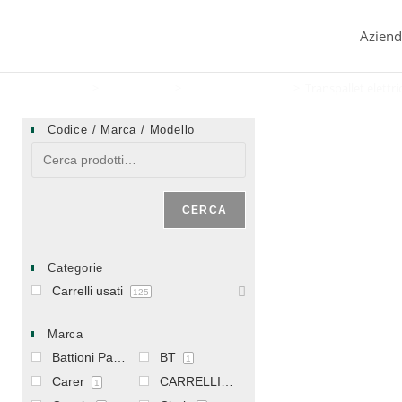
Aziend
Home
>
Carrelli usati
>
Transpallet elettrici
>
Transpallet elett
Codice / Marca / Modello
CERCA
Categorie
Carrelli usati
125
Marca
Battioni Pagani
BT
1
1
Carer
CARRELLIFICIO VICENTINO
1
1