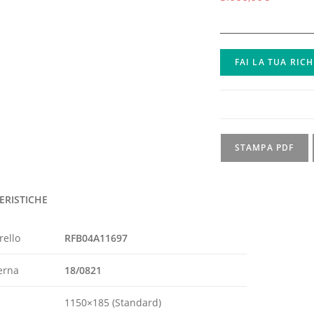
FAI LA TUA RIC
STAMPA PDF
ERISTICHE
rello
RFB04A11697
erna
18/0821
1150×185 (Standard)