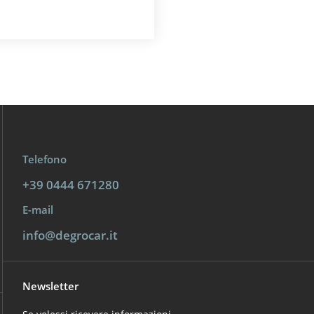
Telefono
+39 0444 671280
E-mail
info@degrocar.it
Newsletter