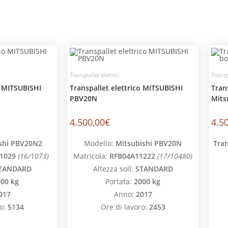
Transpallet elettrici
Transpa
o MITSUBISHI
Transpallet elettrico MITSUBISHI
Tran
PBV20N
Mits
4.500,00
€
4.5
shi PBV20N2
Modello:
Mitsubishi PBV20N
Tran
1029
(16/1073)
Matricola:
RFB04A11222
(17/10480)
TANDARD
Altezza soll:
STANDARD
00 kg
Portata:
2000 kg
017
Anno:
2017
o:
5134
Ore di lavoro:
2453