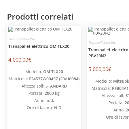
Prodotti correlati
Transpallet elettrici
Transpallet elettrici
Transpallet elettrico OM TLX20
Transpallet elettric
PBV20N2
4.000,00
€
5.000,00
€
Modello:
OM TLX20
Matricola:
F24537W00437 (20/U0084)
Modello:
Mitsubi
Altezza soll:
STANDARD
Matricola:
RFB04A1
Portata:
2000 kg
Altezza soll:
S
Anno:
n.d.
Portata:
20
Ore di lavoro:
N.D
Anno:
2
Ore di lavor