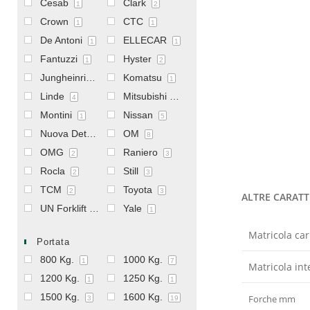
Cesab
Clark
1
2
Crown
CTC
1
1
De Antoni
ELLECAR
1
1
Fantuzzi
Hyster
1
2
Jungheinrich
Komatsu
4
1
Linde
Mitsubishi
4
69
Montini
Nissan
1
5
Nuova Detas
OM
1
8
OMG
Raniero
2
3
Rocla
Still
2
3
TCM
Toyota
2
3
ALTRE CARATT
UN Forklift
Yale
1
1
Matricola car
Portata
800 Kg.
1000 Kg.
1
7
Matricola int
1200 Kg.
1250 Kg.
1
1
1500 Kg.
1600 Kg.
Forche mm
3
19