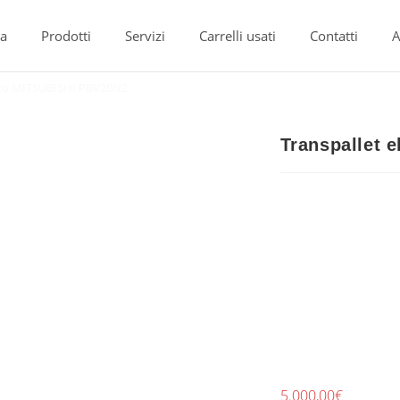
a
Prodotti
Servizi
Carrelli usati
Contatti
A
rico MITSUBISHI PBV20N2
Transpallet 
5.000,00
€