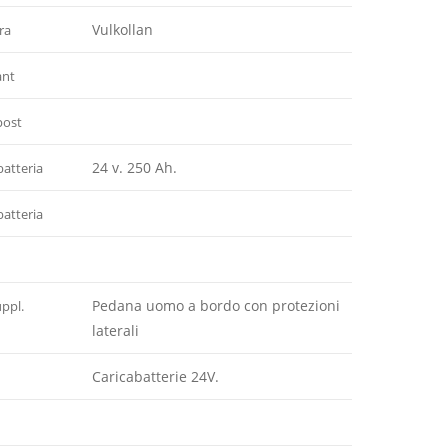
Vulkollan
ra
ant
post
24 v. 250 Ah.
batteria
atteria
Pedana uomo a bordo con protezioni
uppl.
laterali
Caricabatterie 24V.